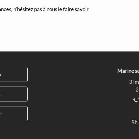
ces, n’hésitez pas à nous le faire savoir.
Marine se
k
3 Im
2
s
r
9h