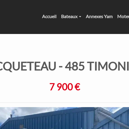
Accueil
Bateaux
Annexes Yam
Mote
CQUETEAU
- 485 TIMON
7 900 €