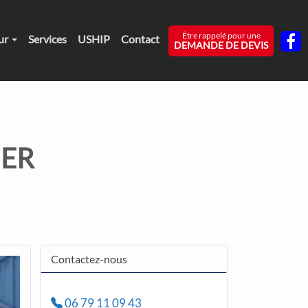
Être rappelé pour une
ur
Services
USHIP
Contact
DEMANDE DE DEVIS
IER
Contactez-nous
06 79 11 09 43