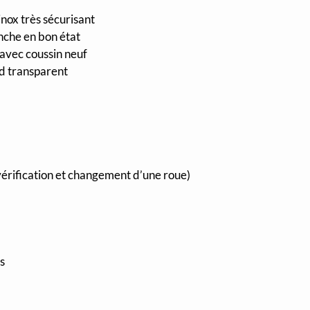
inox très sécurisant
nche en bon état
 avec coussin neuf
ud transparent
 vérification et changement d’une roue)
s