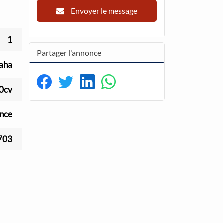
Envoyer le message
1
Partager l'annonce
aha
0cv
nce
703